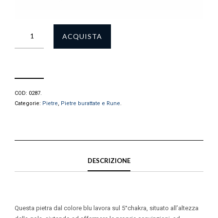
ACQUISTA
COD:
0287
.
Categorie:
Pietre
,
Pietre burattate e Rune
.
DESCRIZIONE
Questa pietra dal colore blu lavora sul 5°chakra, situato all’altezza