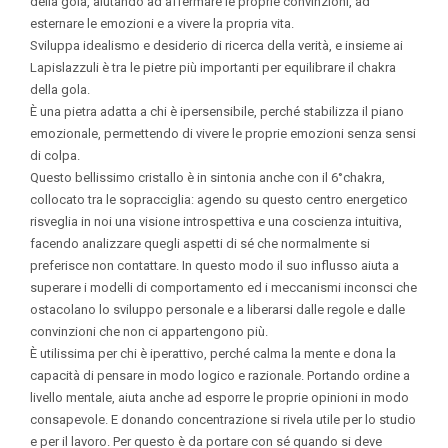
della gola, aiutando ad affermare le proprie convinzioni, ad
esternare le emozioni e a vivere la propria vita.
Sviluppa idealismo e desiderio di ricerca della verità, e insieme ai
Lapislazzuli è tra le pietre più importanti per equilibrare il chakra
della gola.
È una pietra adatta a chi è ipersensibile, perché stabilizza il piano
emozionale, permettendo di vivere le proprie emozioni senza sensi
di colpa.
Questo bellissimo cristallo è in sintonia anche con il 6°chakra,
collocato tra le sopracciglia: agendo su questo centro energetico
risveglia in noi una visione introspettiva e una coscienza intuitiva,
facendo analizzare quegli aspetti di sé che normalmente si
preferisce non contattare. In questo modo il suo influsso aiuta a
superare i modelli di comportamento ed i meccanismi inconsci che
ostacolano lo sviluppo personale e a liberarsi dalle regole e dalle
convinzioni che non ci appartengono più.
È utilissima per chi è iperattivo, perché calma la mente e dona la
capacità di pensare in modo logico e razionale. Portando ordine a
livello mentale, aiuta anche ad esporre le proprie opinioni in modo
consapevole. E donando concentrazione si rivela utile per lo studio
e per il lavoro. Per questo è da portare con sé quando si deve