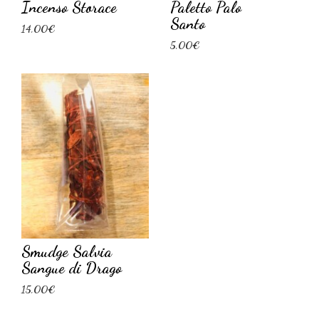
Incenso Storace
Paletto Palo
Santo
14,00€
5,00€
Smudge Salvia
Sangue di Drago
15,00€