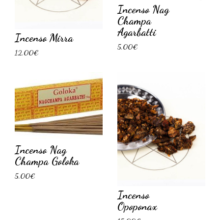
Incenso Nag
Champa
Agarbatti
Incenso Mirra
5,00€
12,00€
Incenso Nag
Champa Goloka
5,00€
Incenso
Opoponax