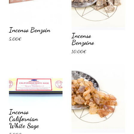
Incenso Benzoin
Incenso
5,00€
Benzoino
10,00€
Incenso
Californian
White Sage