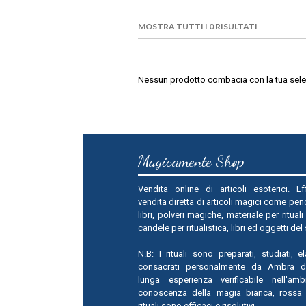
MOSTRA TUTTI I 0 RISULTATI
Nessun prodotto combacia con la tua sele
Magicamente Shop
Vendita online di articoli esoterici. Ef
vendita diretta di articoli magici come pend
libri, polveri magiche, materiale per rituali
candele per ritualistica, libri ed oggetti del
N.B: I rituali sono preparati, studiati, e
consacrati personalmente da Ambra 
lunga esperienza verificabile nell'amb
conoscenza della magia bianca, rossa 
rituali sono efficaci e risolutivi.