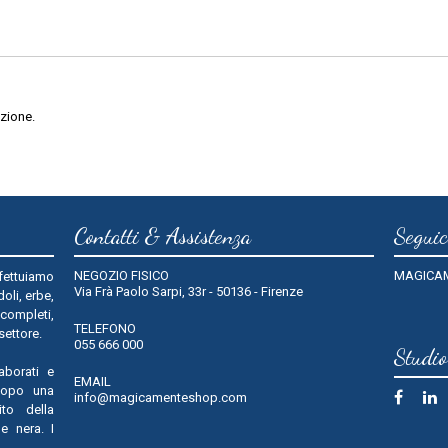
zione.
Contatti & Assistenza
Seguic
NEGOZIO FISICO
MAGICA
fettuiamo
Via Frà Paolo Sarpi, 33r - 50136 - Firenze
oli, erbe,
 completi,
TELEFONO
 settore.
055 666 000
Studi
laborati e
EMAIL
dopo una
info@magicamenteshop.com
ito della
e nera. I