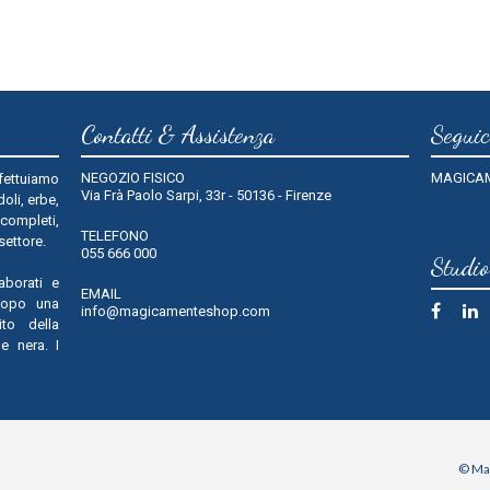
Contatti & Assistenza
Seguic
NEGOZIO FISICO
MAGICA
fettuiamo
Via Frà Paolo Sarpi, 33r - 50136 - Firenze
oli, erbe,
 completi,
TELEFONO
 settore.
055 666 000
Studi
laborati e
EMAIL
dopo una
info@magicamenteshop.com
ito della
e nera. I
© Ma