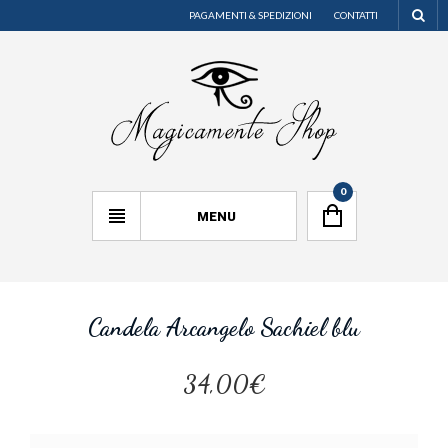
PAGAMENTI & SPEDIZIONI
CONTATTI
0
MENU
Candela Arcangelo Sachiel blu
34,00€