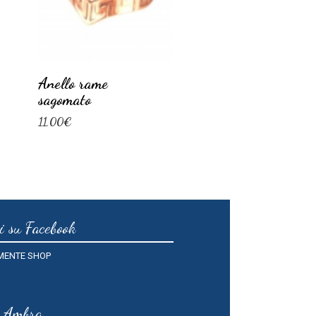
Anello rame
Alberino in
sagomato
Avventurina
11,00€
25,00€
i su Facebook
MENTE SHOP
o Ambra