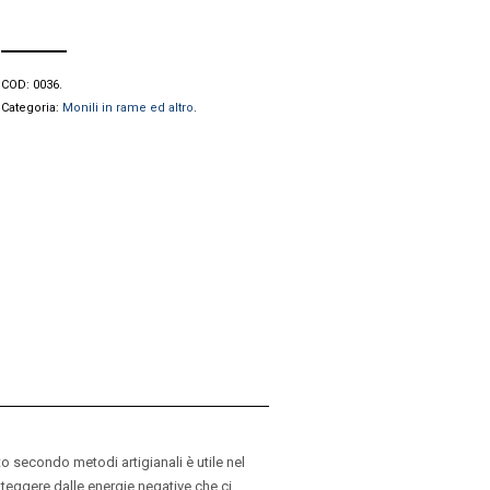
COD:
0036
.
Categoria:
Monili in rame ed altro
.
o secondo metodi artigianali è utile nel
oteggere dalle energie negative che ci