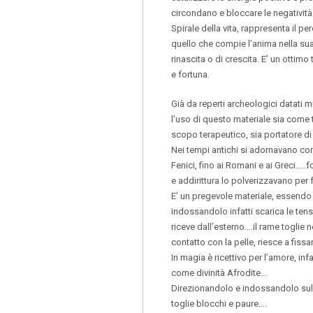
circondano e bloccare le negatività
Spirale della vita, rappresenta il 
quello che compie l’anima nella sua
rinascita o di crescita. E’ un ottim
e fortuna.
Già da reperti archeologici datati m
l’uso di questo materiale sia come 
scopo terapeutico, sia portatore di
Nei tempi antichi si adornavano con
Fenici, fino ai Romani e ai Greci…..f
e addirittura lo polverizzavano per
E’ un pregevole materiale, essendo
indossandolo infatti scarica le tensi
riceve dall’esterno….il rame toglie n
contatto con la pelle, riesce a fissare
In magia è ricettivo per l’amore, in
come divinità Afrodite…
Direzionandolo e indossandolo sulla
toglie blocchi e paure….