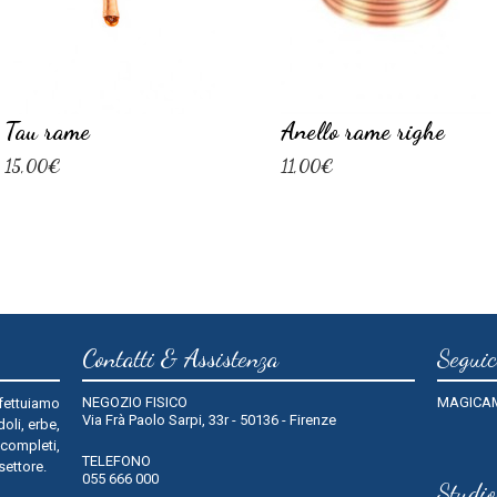
Tau rame
Anello rame righe
15,00€
11,00€
Contatti & Assistenza
Seguic
NEGOZIO FISICO
MAGICA
fettuiamo
Via Frà Paolo Sarpi, 33r - 50136 - Firenze
oli, erbe,
 completi,
TELEFONO
 settore.
055 666 000
Studi