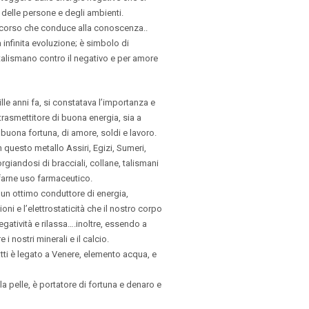
 delle persone e degli ambienti.
percorso che conduce alla conoscenza..
 infinita evoluzione; è simbolo di
o talismano contro il negativo e per amore
ille anni fa, si constatava l’importanza e
trasmettitore di buona energia, sia a
 buona fortuna, di amore, soldi e lavoro.
 questo metallo Assiri, Egizi, Sumeri,
orgiandosi di bracciali, collane, talismani
 farne uso farmaceutico.
 un ottimo conduttore di energia,
oni e l’elettrostaticità che il nostro corpo
egatività e rilassa….inoltre, essendo a
 i nostri minerali e il calcio.
fatti è legato a Venere, elemento acqua, e
 pelle, è portatore di fortuna e denaro e