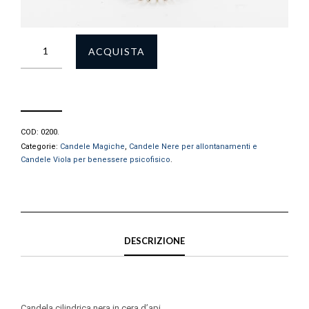
ACQUISTA
COD:
0200
.
Categorie:
Candele Magiche
,
Candele Nere per allontanamenti e
Candele Viola per benessere psicofisico
.
DESCRIZIONE
Candela cilindrica nera in cera d’api.