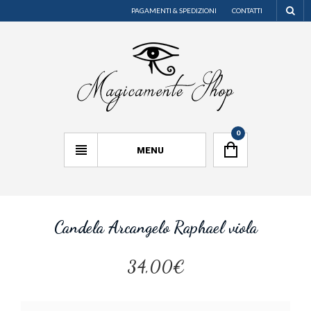
PAGAMENTI & SPEDIZIONI
CONTATTI
0
MENU
Candela Arcangelo Raphael viola
34,00€