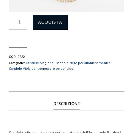
ACQUISTA
COD:
0222
.
Categorie:
Candele Magiche
,
Candele Nere per allontanamenti e
Candele Viola per benessere psicofisico
.
DESCRIZIONE
Candela artigianale in pura cera d’api viola dell’Arcangelo Raphael,