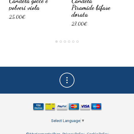
Candela gocce e
Candela
polveri viola
Piramide bifase
dorata
25,00€
27,00€
Select Language
▼
© Magicamente Shop -
Privacy Policy
-
Cookie Policy