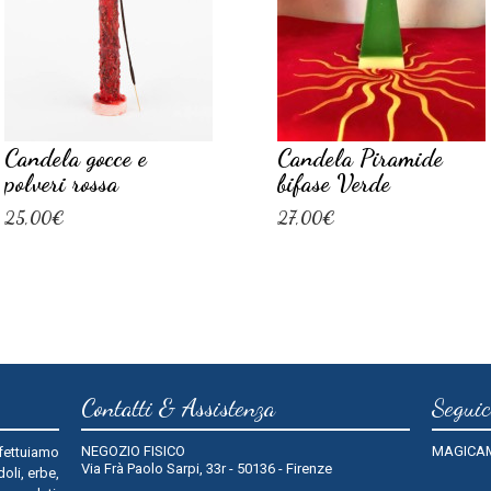
Candela gocce e
Candela Piramide
polveri rossa
bifase Verde
25,00€
27,00€
Contatti & Assistenza
Seguic
NEGOZIO FISICO
MAGICA
fettuiamo
Via Frà Paolo Sarpi, 33r - 50136 - Firenze
oli, erbe,