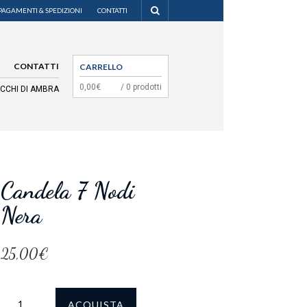
PAGAMENTI & SPEDIZIONI
CONTATTI
CONTATTI
CARRELLO
0,00€
/ 0 prodotti
OCCHI DI AMBRA
MENU
Candela 7 Nodi
Nera
25,00€
ACQUISTA