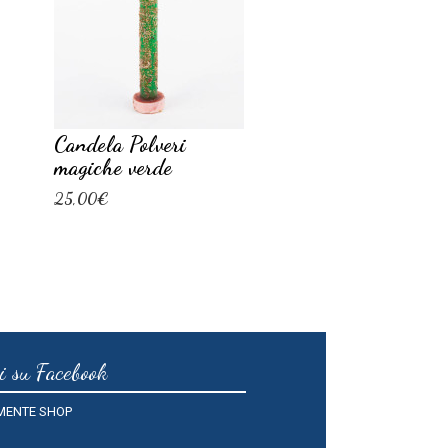
Candela Polveri
Candela gocce e
magiche verde
polveri blu
25,00€
25,00€
i su Facebook
MENTE SHOP